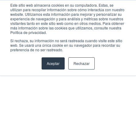
Este sitio web almacena cookies en su computadora. Estas, se
INICIA SESIÓN
utilizan para recopilar información sobre cómo interactúa con nuestro
website. Utilizamos esta información para mejorar y personalizar su
experiencia de navegación y para análisis y métricas sobre nuestros
visitantes tanto en este sitio web como en otros medios. Para obtener
más información sobre las cookies que utilizamos, consulte nuestra
Política de privacidad.
ARGENTINA
NUESTRA TECNOLOGÍA
Si rechaza, su información no será rastreada cuando visite este sitio
web. Se usará una única cookie en su navegador para recordar su
preferencia de no ser rastreado.
Conectá y
Aceptar
Rechazar
centralizá toda
tu logística en
una sola
plataforma
Nuestra tecnología está pensada para
equipos de trabajo que exigen visibilidad en