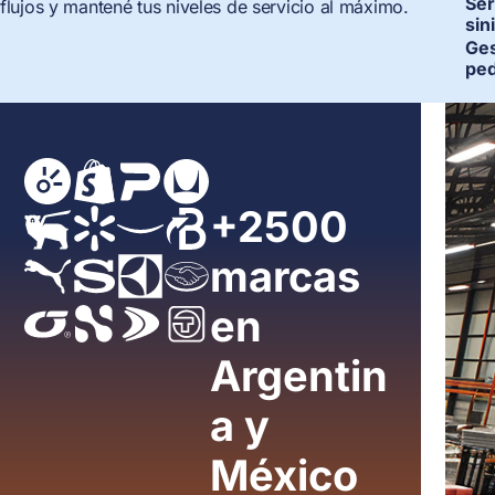
Ser
flujos y mantené tus niveles de servicio al máximo.
sin
Ges
ped
+2500
marcas
en
Argentin
a y
México