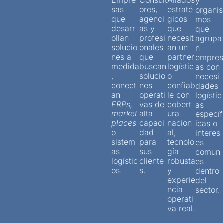
y
sas
ores,
estraté
organis
que
agenci
gicos
mos
desarr
as y
que
que
ollan
profesi
necesit
agrupa
solucio
onales
an un
n
nes a
que
partner
empres
medida
buscan
logístic
as con
,
solucio
o
necesi
conect
nes
confiab
dades
an
operati
le con
logístic
ERPs,
vas de
cobert
as
market
alta
ura
específ
places
capaci
nacion
icas o
o
dad
al,
interes
sistem
para
tecnolo
es
as
sus
gía
comun
logístic
cliente
robusta
es
os.
s.
y
dentro
experie
del
ncia
sector.
operati
va real.