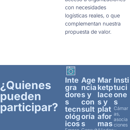
con necesidades
logísticas reales, o que
complementan nuestra
propuesta de valor.
Inte
Age
Mar
Insti
¿Quienes
gra
ncia
ketp
tuci
pueden
dore
s y
lace
one
s
con
s y
s
participar?
tecn
sult
plat
Cámar
as,
ológ
oría
afor
asocia
icos
s
mas
ciones
Empre
Consult
Aliados