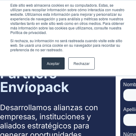
Este sitio web almacena cookies en su computadora. Estas, se
INICIA SESIÓN
utilizan para recopilar información sobre cómo interactúa con nuestro
website. Utilizamos esta información para mejorar y personalizar su
experiencia de navegación y para análisis y métricas sobre nuestros
visitantes tanto en este sitio web como en otros medios. Para obtener
más información sobre las cookies que utilizamos, consulte nuestra
Política de privacidad.
ARGENTINA
Si rechaza, su información no será rastreada cuando visite este sitio
web. Se usará una única cookie en su navegador para recordar su
preferencia de no ser rastreado.
Programa de
Aceptar
Rechazar
Partners
Envíopack
Desarrollamos alianzas con
empresas, instituciones y
aliados estratégicos para
generar oportunidades